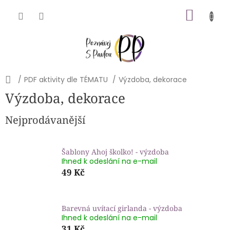
Přejít
NÁKU
na
obsah
KOŠÍK
Domů
/
PDF aktivity dle TÉMATU
/
Výzdoba, dekorace
Výzdoba, dekorace
Nejprodávanější
Šablony Ahoj školko! - výzdoba
Ihned k odeslání na e-mail
49 Kč
Barevná uvítací girlanda - výzdoba
Ihned k odeslání na e-mail
31 Kč