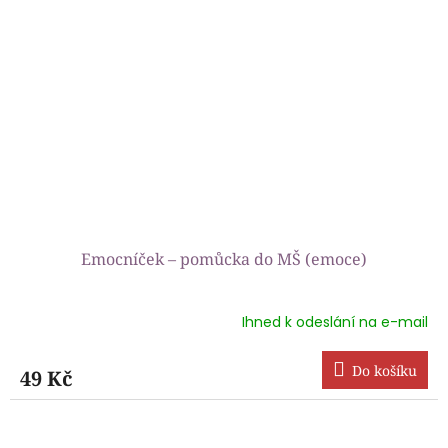
Emocníček – pomůcka do MŠ (emoce)
Ihned k odeslání na e-mail
Průměrné
hodnocení
produktu
Do košíku
49 Kč
je
5,0
z
5