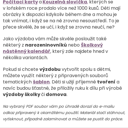
Počítací karty
a
Kouzelná slovíčka
,
kterých se
v loňském roce prodalo více než 1000 kusů. Děti mají
obrázky k dispozici kdykoliv během dne a mohou je
tak vnímat, i když se na ně zrovna nesoustředí. To je
přece skvělé, že se učí, i když se zrovna neučí, ne?
Jako výzdoba vám může skvěle posloužit také
některý z
narozeninovníků
nebo
Školkový
nástěnný kalendář
, který zde najdete hned v
několika variantách.
Pokud si chcete
výzdobu
vytvořit spolu s dětmi,
můžete využít některý z připravených souborů
tematických
šablon
. Děti si užijí příjemné
tvoření
a
navíc budou šťastné, že přiložily ruku k dílu při výrobě
výzdoby školky
či
domova
.
Na vybraný PDF soubor vám po úhradě dorazí do e-mailu
odkaz připravený k okamžitému použití. Materiál stačí stáhnout,
vytisknout, případně zalaminovat a můžete se pustit do práce.