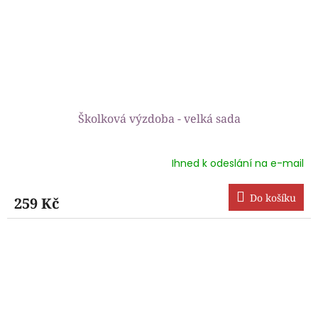
Školková výzdoba - velká sada
Ihned k odeslání na e-mail
Průměrné
hodnocení
produktu
Do košíku
259 Kč
je
5,0
z
5
hvězdiček.