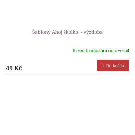
Šablony Ahoj školko! - výzdoba
Ihned k odeslání na e-mail
Průměrné
hodnocení
produktu
Do košíku
49 Kč
je
5,0
z
5
hvězdiček.