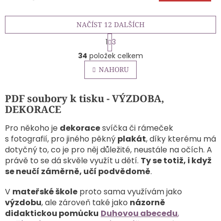
5,0
z
NAČÍST 12 DALŠÍCH
5
hvězdiček.
S
1
3
t
O
r
34
položek celkem
v
á
l
NAHORU
n
á
k
o
d
v
PDF soubory k tisku - VÝZDOBA,
a
á
c
DEKORACE
n
í
í
p
Pro někoho je
dekorace
svíčka či rámeček
r
s fotografií, pro jiného pěkný
plakát
, díky kterému má
v
dotyčný to, co je pro něj důležité, neustále na očích. A
k
právě to se dá skvěle využít u dětí.
Ty se totiž, i když
y
se neučí záměrně, učí podvědomě
.
v
ý
p
V
mateřské škole
proto sama využívám jako
i
výzdobu
, ale zároveň také jako
názorně
s
didaktickou pomůcku
Duhovou abecedu
,
u