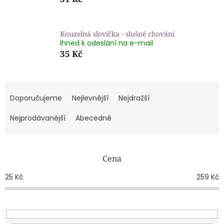
Kouzelná slovíčka - slušné chování
Ihned k odeslání na e-mail
35 Kč
Ř
a
Doporučujeme
Nejlevnější
Nejdražší
z
e
Nejprodávanější
Abecedně
n
í
p
Cena
r
o
25
Kč
259
Kč
d
u
k
t