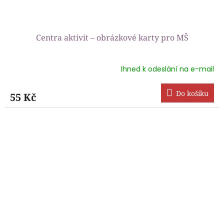
Centra aktivit – obrázkové karty pro MŠ
Ihned k odeslání na e-mail
Průměrné
hodnocení
produktu
Do košíku
55 Kč
je
5,0
z
5
hvězdiček.