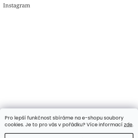
Instagram
Sledovat na Instagramu
Pro lepší funkčnost sbíráme na e-shopu soubory
cookies. Je to pro vás v pořádku? Více informací
zde
.
Vytvořil Shoptet