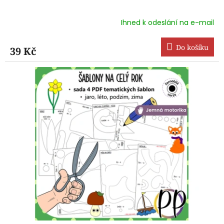
Ihned k odeslání na e-mail
Průměrné
hodnocení
produktu
Do košíku
39 Kč
je
5,0
z
5
hvězdiček.