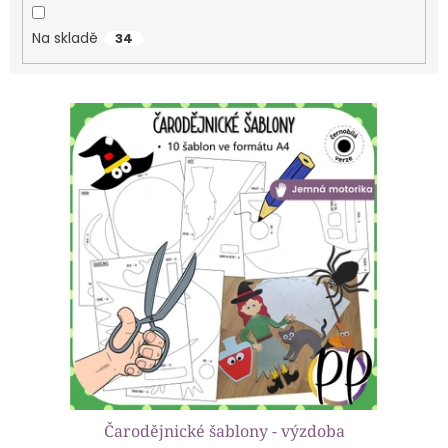
ů
Na skladě
34
V
ý
p
i
s
p
r
o
d
u
k
t
ů
Čarodějnické šablony - výzdoba