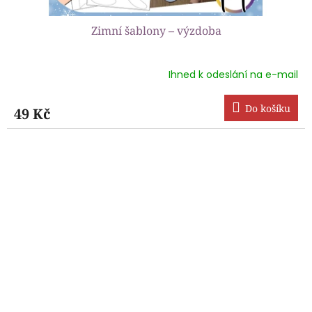
Zimní šablony – výzdoba
Ihned k odeslání na e-mail
Průměrné
hodnocení
produktu
Do košíku
49 Kč
je
5,0
z
5
hvězdiček.