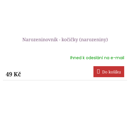
Narozeninovník - kočičky (narozeniny)
Ihned k odeslání na e-mail
Průměrné
hodnocení
produktu
Do košíku
49 Kč
je
5,0
z
5
hvězdiček.