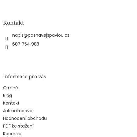
Z
á
p
a
Kontakt
t
í
napis
@
poznavejspavlou.cz
607 754 983
Informace pro vás
O mně
Blog
Kontakt
Jak nakupovat
Hodnocení obchodu
PDF ke stažení
Recenze