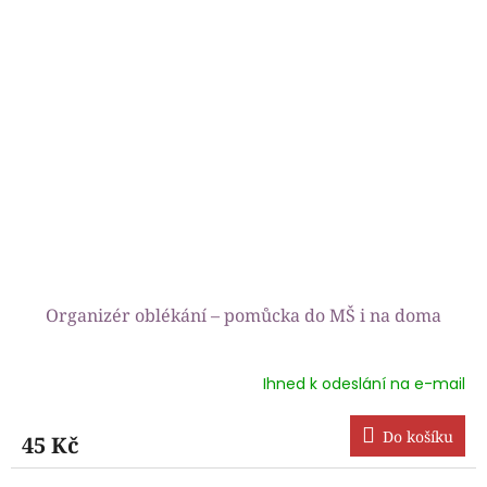
hvězdiček.
Organizér oblékání – pomůcka do MŠ i na doma
Ihned k odeslání na e-mail
Průměrné
hodnocení
produktu
Do košíku
45 Kč
je
5,0