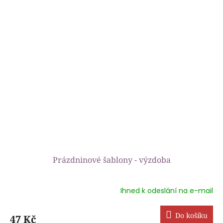
z
5
hvězdiček.
Prázdninové šablony - výzdoba
Ihned k odeslání na e-mail
Průměrné
hodnocení
produktu
Do košíku
47 Kč
je