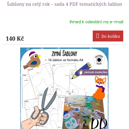
Šablony na celý rok – sada 4 PDF tematických šablon
Ihned k odeslání na e-mail
Průměrné
hodnocení
produktu
Do košíku
140 Kč
je
5,0
z
5
hvězdiček.