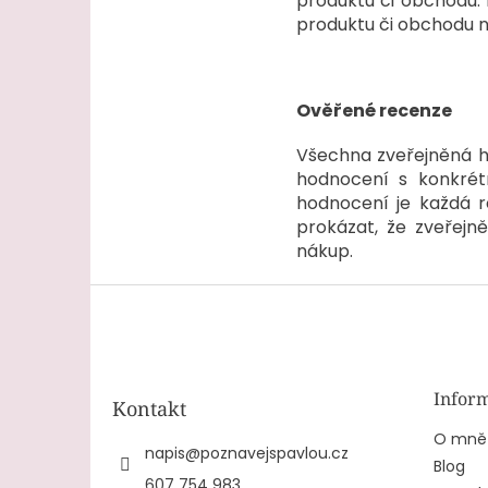
produktu či obchodu. 
produktu či obchodu n
Ověřené recenze
Všechna zveřejněná hod
hodnocení s konkrét
hodnocení je každá r
prokázat, že zveřejn
nákup.
Z
á
p
a
t
Inform
Kontakt
í
O mně
napis
@
poznavejspavlou.cz
Blog
607 754 983