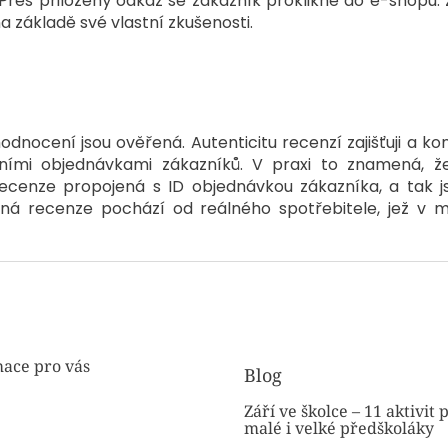
Přes přiložený odkaz se zákazník proklikne do e-shopu
a základě své vlastní zkušenosti.
nocení jsou ověřená. Autenticitu recenzí zajišťuji a kontr
ními objednávkami zákazníků. V praxi to znamená, ž
ecenze propojená s ID objednávkou zákazníka, a tak 
ěná recenze pochází od reálného spotřebitele, jež 
ace pro vás
Blog
Září ve školce – 11 aktivit 
malé i velké předškoláky