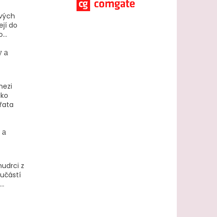
ových
ejí do
...
y a
mezi
ako
ířata
 a
mudrci z
učástí
..