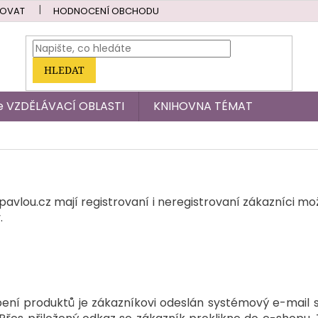
POVAT
HODNOCENÍ OBCHODU
HLEDAT
dle VZDĚLÁVACÍ OBLASTI
KNIHOVNA TÉMAT
avlou.cz mají registrovaní i neregistrovaní zákazníci m
.
ení produktů je zákazníkovi odeslán systémový e-mail 