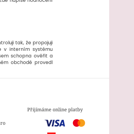
. Zde napíše hodnocení
oluji tak, že propojuji
e v interním systému
jsem schopna ověřit a
v mém obchodě provedl
Přijímáme online platby
pro