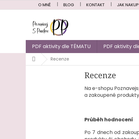
Přejít
O MNĚ
BLOG
KONTAKT
JAK NAKU
na
obsah
PDF aktivity dle TÉMATU
PDF aktivity 
Domů
Recenze
Recenze
Na e-shopu Poznavejsp
a zakoupené produkty
Průběh hodnocení
Po 7 dnech od zakoup