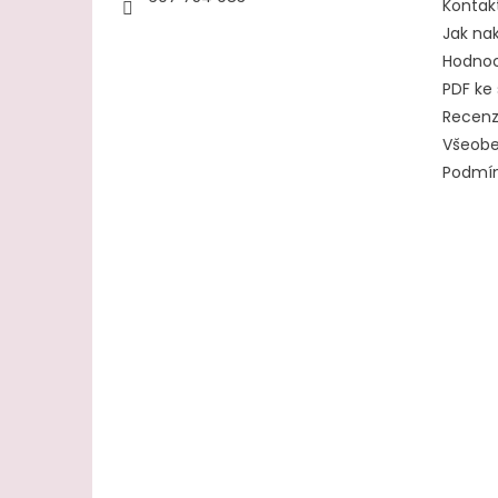
Kontak
Jak na
Hodnoc
PDF ke 
Recen
Všeobe
Podmín