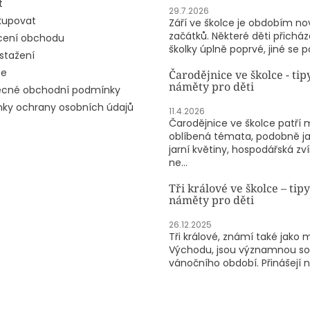
t
29.7.2026
kupovat
Září ve školce je obdobím n
začátků. Některé děti přicház
ení obchodu
školky úplně poprvé, jiné se po
stažení
ze
Čarodějnice ve školce - tip
náměty pro děti
cné obchodní podmínky
ky ochrany osobních údajů
11.4.2026
Čarodějnice ve školce patří 
oblíbená témata, podobně j
jarní květiny, hospodářská zv
ne...
Tři králové ve školce – tipy
náměty pro děti
26.12.2025
Tři králové, známí také jako 
Východu, jsou významnou so
vánočního období. Přinášejí n.