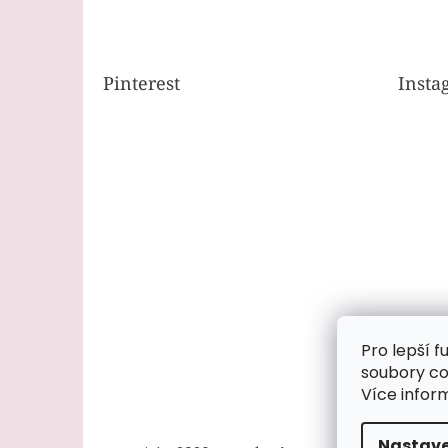
Pinterest
Insta
Pro lepší 
soubory co
Více infor
Nastave