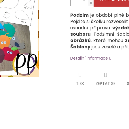
Podzim
je období plné ba
Pojďte si školku rozvesel
usnadní přípravu
výzdo
souboru
Podzimní šabl
obrázků
, které mohou
z
Šablony
jsou veselé a př
Detailní informace
TISK
ZEPTAT SE