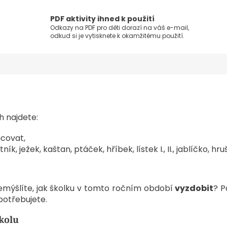
PDF aktivity ihned k použití
Odkazy na PDF pro děti dorazí na váš e-mail,
odkud si je vytisknete k okamžitému použití.
h najdete:
acovat,
k, ježek, kaštan, ptáček, hříbek, lístek I., II., jablíčko, 
řemýšlíte, jak školku v tomto ročním období
vyzdobit
? P
potřebujete.
kolu