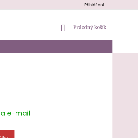
Přihlášení
NÁKUPNÍ
Prázdný košík
KOŠÍK
na e-mail
šíku