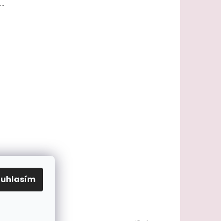
..
ouhlasím