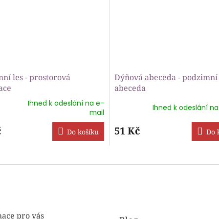
ní les - prostorová
Dýňová abeceda - podzimní
ace
abeceda
Ihned k odeslání na e-
Ihned k odeslání na
rné
mail
ení
tu
č
51 Kč
Do košíku
Do 
ek.
ace pro vás