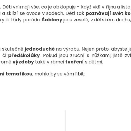
Děti vnímají vše, co je obklopuje - když vidí v říjnu a lis
 a sklízí se ovoce v sadech. Děti tak
poznávají svět k
ky či třídy parádu.
Šablony
jsou veselé, v dětském duchu, a
u skutečně
jednoduché
na výrobu. Nejen proto, abyste j
y
či
předškoláky
. Pokud jsou zruční s nůžkami, jistě 
 kromě
výzdoby
také v rámci
tvoření
s dětmi.
mní tematikou
, mohlo by se vám líbit: