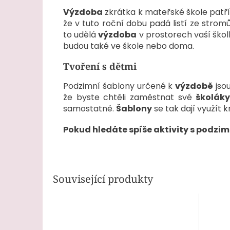
Výzdoba
zkrátka k mateřské škole patří. 
že v tuto roční dobu padá listí ze stromů
to udělá
výzdoba
v prostorech vaší škol
budou také ve škole nebo doma.
Tvoření s dětmi
Podzimní šablony určené k
výzdobě
jso
že byste chtěli zaměstnat své
školák
samostatně.
Šablony
se tak dají využít
Pokud hledáte spíše aktivity s podzi
Související produkty