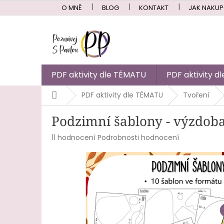
Přejít
O MNĚ
BLOG
KONTAKT
JAK NAKU
na
obsah
PDF aktivity dle TÉMATU
PDF aktivity 
Domů
PDF aktivity dle TÉMATU
Tvoření
Podzimní šablony - výzdob
Průměrné
11 hodnocení
Podrobnosti hodnocení
hodnocení
produktu
je
5,0
z
5
hvězdiček.