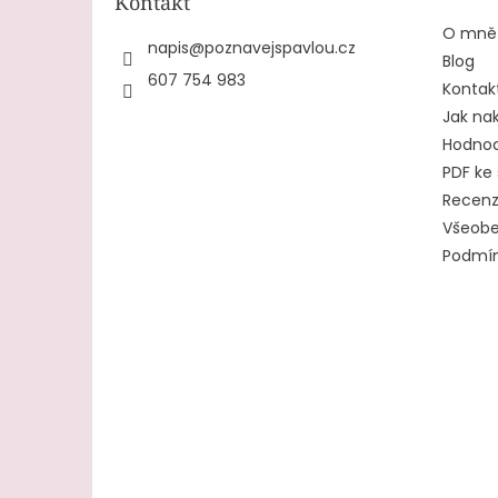
Kontakt
í
O mně
napis
@
poznavejspavlou.cz
Blog
607 754 983
Kontak
Jak na
Hodnoc
PDF ke 
Recen
Všeobe
Podmín