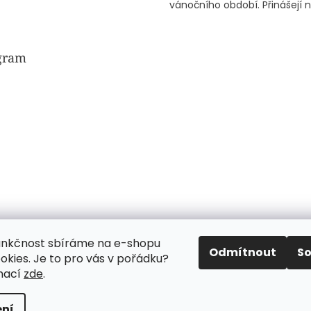
vánočního období. Přinášejí n.
gram
funkčnost sbíráme na e-shopu
Odmítnout
S
okies. Je to pro vás v pořádku?
mací
zde
.
Sledovat na Instagramu
ní