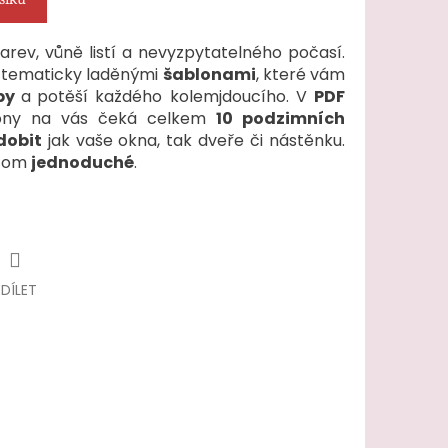
rev, vůně listí a nevyzpytatelného počasí.
it tematicky laděnými
šablonami
, které vám
by
a
potěší každého kolemjdoucího. V
PDF
ony na vás čeká celkem
10 podzimních
dobit
jak vaše okna, tak dveře či nástěnku.
itom
jednoduché
.
SDÍLET