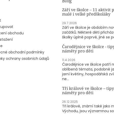
Blog
Září ve školce – 11 aktivit 
malé i velké předškoláky
t
29.7.2026
kupovat
Září ve školce je obdobím n
začátků. Některé děti přicház
ení obchodu
školky úplně poprvé, jiné se po
stažení
ze
Čarodějnice ve školce - tip
náměty pro děti
cné obchodní podmínky
ky ochrany osobních údajů
11.4.2026
Čarodějnice ve školce patří 
oblíbená témata, podobně j
jarní květiny, hospodářská zv
ne...
Tři králové ve školce – tipy
náměty pro děti
26.12.2025
Tři králové, známí také jako 
Východu, jsou významnou so