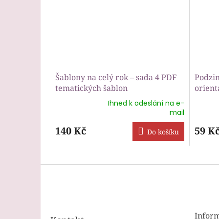
Šablony na celý rok – sada 4 PDF
Podzim
tematických šablon
orient
Ihned k odeslání na e-
Průměrné
Průmě
mail
hodnocení
hodnoc
produktu
produk
140 Kč
59 K
Do košíku
je
je
5,0
5,0
z
z
5
5
Z
hvězdiček.
hvězdič
á
p
a
t
Inform