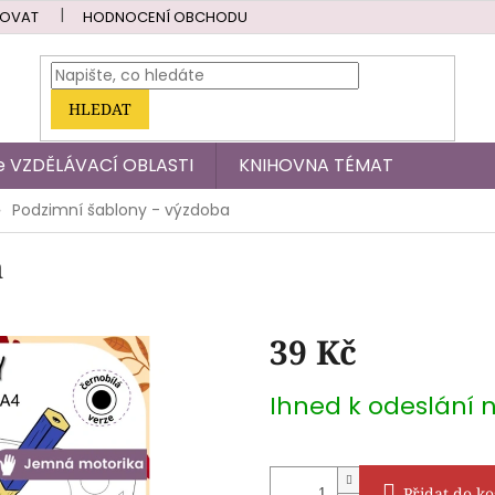
POVAT
HODNOCENÍ OBCHODU
HLEDAT
dle VZDĚLÁVACÍ OBLASTI
KNIHOVNA TÉMAT
Podzimní šablony - výzdoba
a
39 Kč
Měrná
Ihned k odeslání 
cena:
Přidat do ko