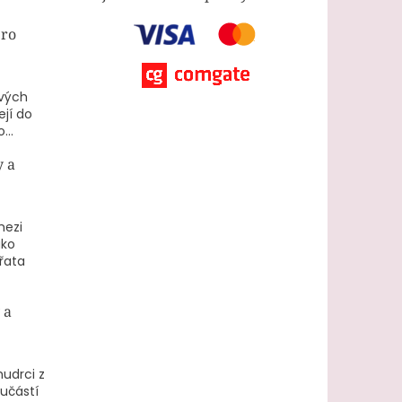
pro
ových
ejí do
...
y a
mezi
ako
ířata
 a
mudrci z
učástí