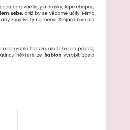
topadu barevné listy a hrušky, lépe chápou,
olem sebe
, aniž by se vědomě učily. Mimo
by zaujaly i ty nejmenší. Stejně líbivé ale
e měli rychle hotové, ale také pro případ,
zvládnou některé ze
šablon
vyrobit zcela