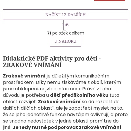
5,0
z
NAČÍST 12 DALŠÍCH
5
hvězdiček.
S
1
6
t
O
r
71
položek celkem
v
á
l
NAHORU
n
á
k
o
d
v
Didaktické PDF aktivity pro děti -
a
á
c
ZRAKOVÉ VNÍMÁNÍ
n
í
í
p
Zrakové vnímání
je důležitým komunikačním
r
prostředkem. Díky němu získáváme z okolí, kterým
v
jsme obklopeni, nejvíce informací. Právě z toho
k
důvodu je potřeba u
dětí předškolního věku
tuto
y
oblast rozvíjet.
Zrakové vnímání
se dá rozdělit do
v
ý
dalších dílčích oblastí, ale je zapotřebí myslet na to,
p
že se jeho jednotlivé funkce navzájem ovlivňují, a proto
i
se snadno nedostatek v jedné oblasti promítne do
s
jiné.
Je tedy nutné podporovat zrakové vnímání
u