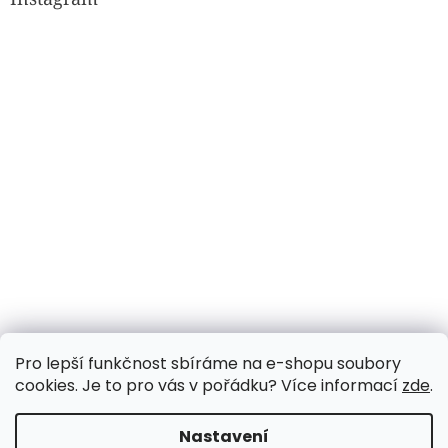
Sledovat na Instagramu
Pro lepší funkčnost sbíráme na e-shopu soubory
cookies. Je to pro vás v pořádku? Více informací
zde
.
Vytvořil Shoptet
Nastavení