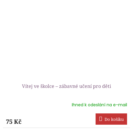
Vítej ve školce – zábavné učení pro děti
Ihned k odeslání na e-mail
Průměrné
hodnocení
produktu
Do košíku
75 Kč
je
5,0