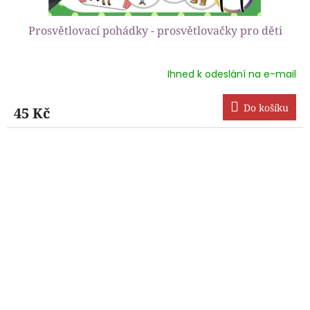
Prosvětlovací pohádky - prosvětlovačky pro děti
Ihned k odeslání na e-mail
Průměrné
hodnocení
produktu
Do košíku
45 Kč
je
5,0
z
5
hvězdiček.