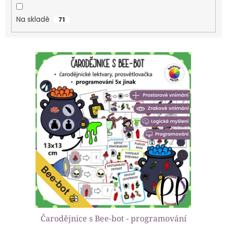
ů
Na skladě
71
V
ý
p
i
s
p
r
o
d
u
k
t
ů
Čarodějnice s Bee-bot - programování