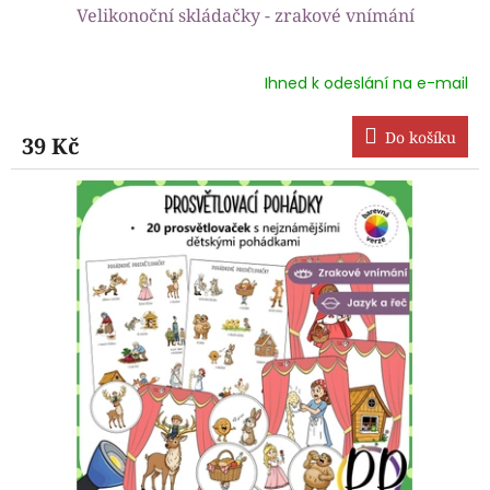
Velikonoční skládačky - zrakové vnímání
Ihned k odeslání na e-mail
Průměrné
hodnocení
produktu
Do košíku
39 Kč
je
5,0
z
5
hvězdiček.