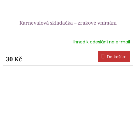
Karnevalová skládačka – zrakové vnímání
Ihned k odeslání na e-mail
Průměrné
hodnocení
produktu
Do košíku
30 Kč
je
5,0
z
5
hvězdiček.