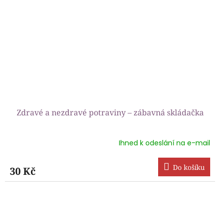
Zdravé a nezdravé potraviny – zábavná skládačka
Ihned k odeslání na e-mail
Průměrné
hodnocení
produktu
Do košíku
30 Kč
je
5,0
z
5
hvězdiček.