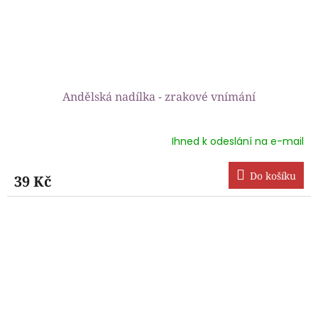
Andělská nadílka - zrakové vnímání
Ihned k odeslání na e-mail
Průměrné
hodnocení
produktu
Do košíku
39 Kč
je
5,0
z
5
hvězdiček.