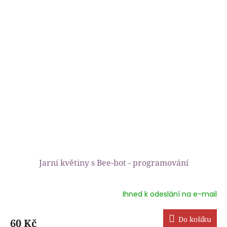
z
5
hvězdiček.
Jarní květiny s Bee-bot - programování
Ihned k odeslání na e-mail
Průměrné
hodnocení
produktu
Do košíku
60 Kč
je