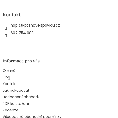
á
p
a
Kontakt
t
í
napis
@
poznavejspavlou.cz
607 754 983
Informace pro vás
O mně
Blog
Kontakt
Jak nakupovat
Hodnocení obchodu
PDF ke stažení
Recenze
Všeobecné obchodní podmínky