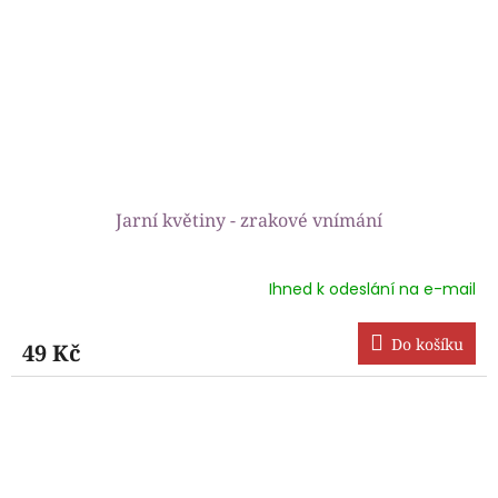
Jarní květiny - zrakové vnímání
Ihned k odeslání na e-mail
Průměrné
hodnocení
produktu
Do košíku
49 Kč
je
5,0
z
5
hvězdiček.