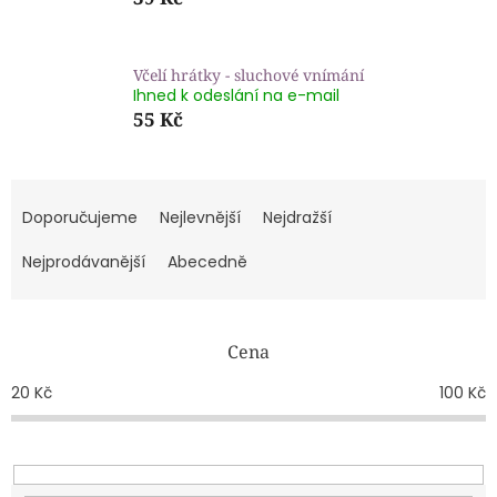
Včelí hrátky - sluchové vnímání
Ihned k odeslání na e-mail
55 Kč
Ř
a
Doporučujeme
Nejlevnější
Nejdražší
z
e
Nejprodávanější
Abecedně
n
í
p
Cena
r
o
20
Kč
100
Kč
d
u
k
t