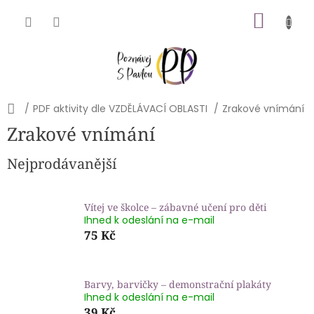
Přejít
NÁKU
na
obsah
KOŠÍK
Domů
/
PDF aktivity dle VZDĚLÁVACÍ OBLASTI
/
Zrakové vnímání
Zrakové vnímání
Nejprodávanější
Vítej ve školce – zábavné učení pro děti
Ihned k odeslání na e-mail
75 Kč
Barvy, barvičky – demonstrační plakáty
Ihned k odeslání na e-mail
39 Kč