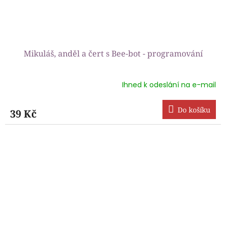
Mikuláš, anděl a čert s Bee-bot - programování
Ihned k odeslání na e-mail
Průměrné
hodnocení
produktu
Do košíku
39 Kč
je
5,0
z
5
hvězdiček.