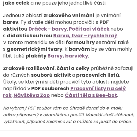
jako celek
a ne pouze jeho jednotlivé části.
Jednou z oblastí
zrakového vnímání
je vnímání
barev
. Ty si vaše děti mohou procvičit s
PDF
aktivitou
Dráček - barvy
,
Počítací vláček
nebo
s
didaktickou hrou
Barva, tvar – rychle hraj
!
V tomto materiálu se děti
formou hry
seznámí také
s
geometrickými tvary
. K
barvám
by se vám mohly
líbit také
plakáty
Barvy, barvičky
.
Zrakové rozlišování
,
části a celky
průběžně zařazuji
do různých
souborů aktivit
a
pracovních listů
.
Úkoly, se kterými si děti procvičí tyto oblasti, najdete
například v
PDF souborech
Pracovní listy na celý
rok
,
Návštěva Zoo
nebo
Části těla s Bee-bot
.
Na vybraný PDF soubor vám po úhradě dorazí do e-mailu
odkaz připravený k okamžitému použití. Materiál stačí stáhnout,
vytisknout, případně zalaminovat a můžete se pustit do práce.
Z