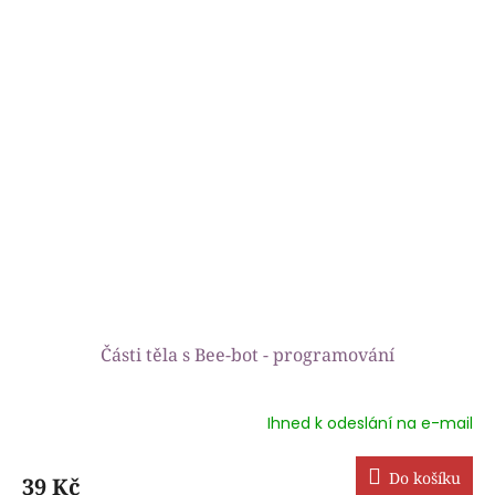
z
5
hvězdiček.
Části těla s Bee-bot - programování
Ihned k odeslání na e-mail
Průměrné
hodnocení
produktu
Do košíku
39 Kč
je