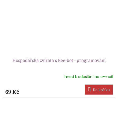
Hospodářská zvířata s Bee-bot - programování
Ihned k odeslání na e-mail
Průměrné
hodnocení
produktu
Do košíku
69 Kč
je
4,7
z
5
hvězdiček.