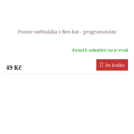
Postav sněhuláka s Bee-bot - programování
Ihned k odeslání na e-mail
Průměrné
hodnocení
produktu
Do košíku
49 Kč
je
5,0
z
5
hvězdiček.