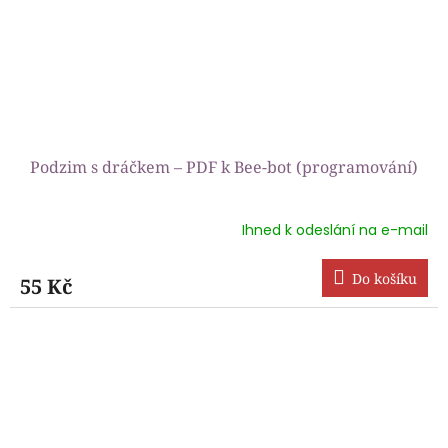
Podzim s dráčkem – PDF k Bee-bot (programování)
Ihned k odeslání na e-mail
Průměrné
hodnocení
produktu
Do košíku
55 Kč
je
5,0
z
5
hvězdiček.