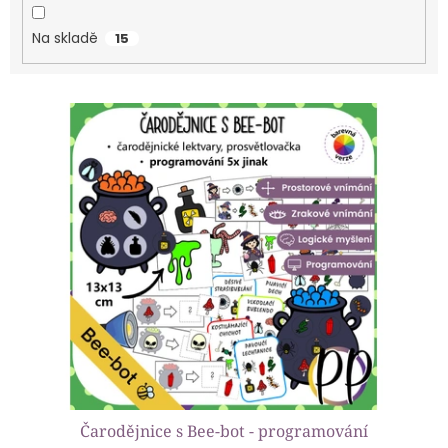
ů
Na skladě
15
V
ý
p
i
s
p
r
o
d
u
k
t
ů
Čarodějnice s Bee-bot - programování