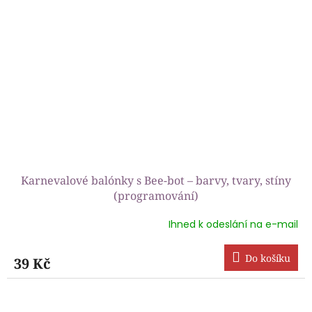
Karnevalové balónky s Bee-bot – barvy, tvary, stíny
(programování)
Ihned k odeslání na e-mail
Průměrné
hodnocení
produktu
Do košíku
39 Kč
je
5,0
z
5