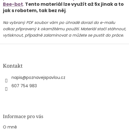
Bee-bot
.
Tento materiál lze využít až 5x jinak a to
jak s robotem, tak bez něj
.
Na vybraný PDF soubor vám po úhradě dorazí do e-mailu
odkaz připravený k okamžitému použití. Materiál stačí stáhnout,
vytisknout, případně zalaminovat a můžete se pustit do práce.
Z
á
p
a
Kontakt
t
í
napis
@
poznavejspavlou.cz
607 754 983
Informace pro vás
O mně