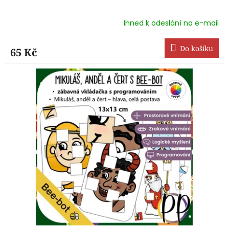
Ihned k odeslání na e-mail
Průměrné
hodnocení
produktu
Do košíku
65 Kč
je
5,0
z
5
hvězdiček.