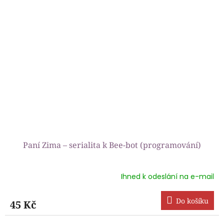
hvězdiček.
Paní Zima – serialita k Bee-bot (programování)
Ihned k odeslání na e-mail
Průměrné
hodnocení
produktu
Do košíku
45 Kč
je
5,0