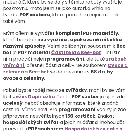
materiálů, které by se daly s těmito roboty využít, je
poskrovnu. Proto jsem se jako autorka vrhla na
tvorbu
PDF souborů
,
které pomohou nejen mě, ale
také vám.
Mým cílem je vytvářet
komplexní PDF materiály
,
které budete moci
využívat opakovaně několika
různými způsoby
. Velmi oblíbeným souborem k
Bee-
bot
je
PDF materiál
Části těla s Bee-bot
. Děti si s
ním procvičí nejen
programování
, ale také
zrakové
vnímání
, přesněji části a celky. Se souborem
Ovoce a
zelenina s Bee-bot
se děti seznámí s
68 druhy
ovoce a zeleniny
.
Pokud byste raději něco se
zvířátky
, mohl by se vám
líbit
Ježek Dupinožka
.
Tento
PDF soubor
je opravdu
ucelený
, neboť obsahuje informace, které značná
část lidí vůbec neví. Pro
programování
včelky je zde
připraveno neuvěřitelných
156 kartiček
. Znalost
hospodářských zvířat
a jejich mláďat si mohou děti
procvičit s
PDF souborem
Hospodářská zvířata s