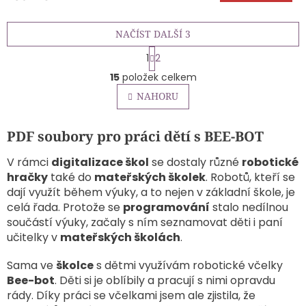
5,0
z
NAČÍST DALŠÍ 3
5
hvězdiček.
S
1
2
t
O
r
15
položek celkem
v
á
l
NAHORU
n
á
k
o
d
v
PDF soubory pro práci dětí s BEE-BOT
a
á
c
n
í
V rámci
digitalizace škol
se dostaly různé
robotické
í
p
hračky
také do
mateřských školek
. Robotů, kteří se
r
dají využít během výuky, a to nejen v základní škole, je
v
celá řada. Protože se
programování
stalo nedílnou
k
součástí výuky, začaly s ním seznamovat děti i paní
y
učitelky v
mateřských školách
.
v
ý
p
Sama ve
školce
s dětmi využívám robotické včelky
i
Bee-bot
. Děti si je oblíbily a pracují s nimi opravdu
s
rády. Díky práci se včelkami jsem ale zjistila, že
u