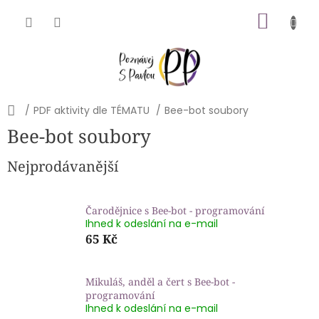
Přejít
NÁKU
na
obsah
KOŠÍK
Domů
/
PDF aktivity dle TÉMATU
/
Bee-bot soubory
Bee-bot soubory
Nejprodávanější
Čarodějnice s Bee-bot - programování
Ihned k odeslání na e-mail
65 Kč
Mikuláš, anděl a čert s Bee-bot -
programování
Ihned k odeslání na e-mail