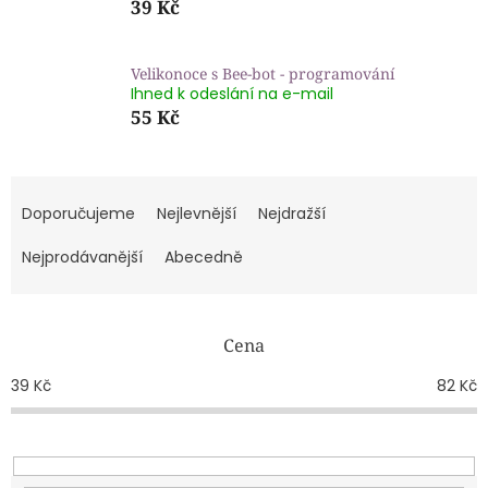
39 Kč
Velikonoce s Bee-bot - programování
Ihned k odeslání na e-mail
55 Kč
Ř
a
Doporučujeme
Nejlevnější
Nejdražší
z
e
Nejprodávanější
Abecedně
n
í
p
Cena
r
o
39
Kč
82
Kč
d
u
k
t