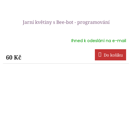
Jarní květiny s Bee-bot - programování
Ihned k odeslání na e-mail
Průměrné
hodnocení
produktu
Do košíku
60 Kč
je
5,0
z
5
hvězdiček.