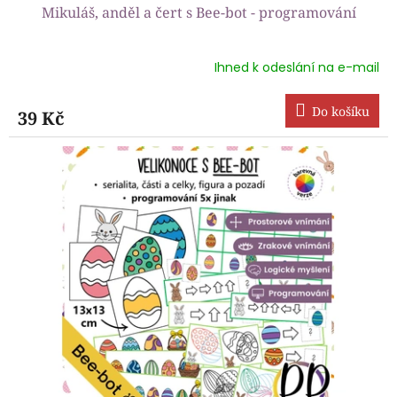
Mikuláš, anděl a čert s Bee-bot - programování
Ihned k odeslání na e-mail
Průměrné
hodnocení
produktu
Do košíku
39 Kč
je
5,0
z
5
hvězdiček.