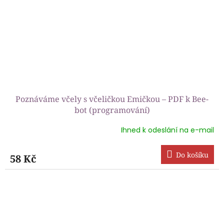
Poznáváme včely s včeličkou Emičkou – PDF k Bee-
bot (programování)
Ihned k odeslání na e-mail
Průměrné
hodnocení
produktu
Do košíku
58 Kč
je
5,0
z
5
hvězdiček.