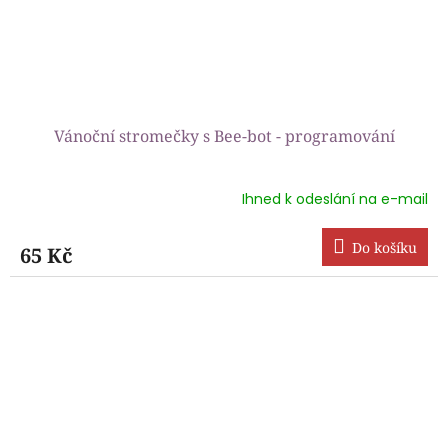
Vánoční stromečky s Bee-bot - programování
Ihned k odeslání na e-mail
Průměrné
hodnocení
produktu
Do košíku
65 Kč
je
5,0
z
5
hvězdiček.