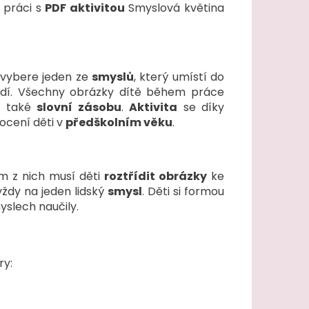
i práci s
PDF aktivitou
Smyslová květina
i vybere jeden ze
smyslů
, který umístí do
hodí. Všechny obrázky dítě během práce
e také
slovní zásobu
.
Aktivita
se díky
i ocení děti v
předškolním věku
.
om z nich musí děti
roztřídit obrázky
ke
vždy na jeden lidský
smysl
. Děti si formou
yslech naučily.
ry: