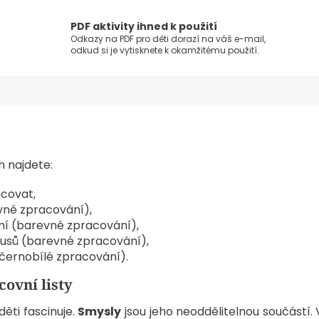
PDF aktivity ihned k použití
Odkazy na PDF pro děti dorazí na váš e-mail,
odkud si je vytisknete k okamžitému použití.
h najdete:
acovat,
vné zpracování)
,
ní
(barevné zpracování)
,
kusů
(barevné zpracování)
,
i černobílé zpracování).
covní listy
děti fascinuje.
Smysly
jsou jeho neoddělitelnou součástí. V