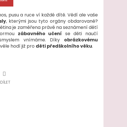
 nos, pusu a ruce ví každé dítě. Vědí ale vaše
sly
, kterými jsou tyto orgány obdarované?
ětina je zaměřena právě na seznámení dětí
 Formou
zábavného učení
se děti naučí
m smyslem vnímáme. Díky
obrázkovému
věle hodí již pro
děti předškolního věku
.
SDÍLET