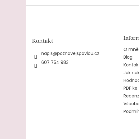
5
5
Z
hvězdiček.
hvězdič
á
p
a
t
Inform
Kontakt
í
O mně
napis
@
poznavejspavlou.cz
Blog
607 754 983
Kontak
Jak na
Hodnoc
PDF ke 
Recen
Všeobe
Podmín