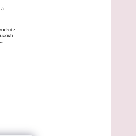
 a
mudrci z
učástí
..