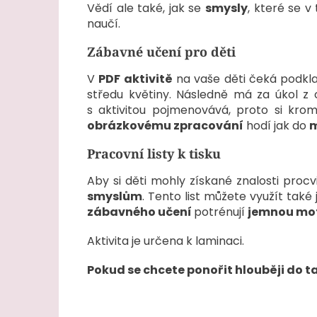
Vědí ale také, jak se
smysly
, které se v
naučí.
Zábavné učení pro děti
V
PDF aktivitě
na vaše děti čeká podklad
středu květiny. Následně má za úkol z
s aktivitou pojmenovává, proto si kr
obrázkovému zpracování
hodí jak do
m
Pracovní listy k tisku
Aby si děti mohly získané znalosti procvi
smyslům
. Tento list můžete využít také
zábavného učení
potrénují
jemnou mo
Aktivita je určena k laminaci.
Pokud se chcete ponořit hlouběji do ta