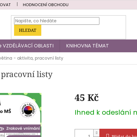
POVAT
HODNOCENÍ OBCHODU
HLEDAT
dle VZDĚLÁVACÍ OBLASTI
KNIHOVNA TÉMAT
tina - aktivita, pracovní listy
 pracovní listy
45 Kč
Měrná
Ihned k odeslání 
cena:
Přidat do ko