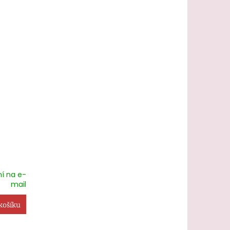
ní na e-
mail
košíku