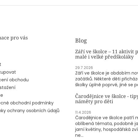
5
ek.
hvězdiček.
ace pro vás
Blog
Září ve školce – 11 aktivit 
malé i velké předškoláky
t
29.7.2026
kupovat
Září ve školce je obdobím n
začátků. Některé děti přicház
ení obchodu
školky úplně poprvé, jiné se po
stažení
ze
Čarodějnice ve školce - tip
náměty pro děti
cné obchodní podmínky
ky ochrany osobních údajů
11.4.2026
Čarodějnice ve školce patří 
oblíbená témata, podobně j
jarní květiny, hospodářská zv
ne...