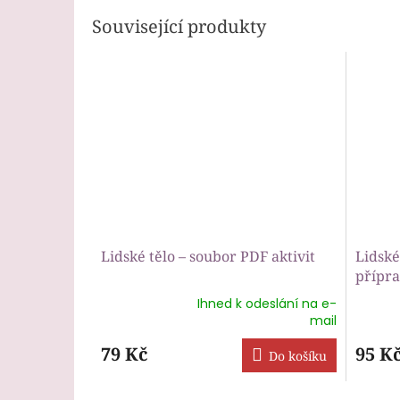
Související produkty
Lidské tělo – soubor PDF aktivit
Lidské
přípra
Ihned k odeslání na e-
Průměrné
Průmě
mail
hodnocení
hodnoc
produktu
produk
79 Kč
95 K
Do košíku
je
je
5,0
5,0
z
z