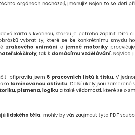
 těchto orgánech nacházejí, jmenují? Nejen to se děti př
ová karta s květinou, kterou je potřeba zaplnit. Dítě s
 obrázků vybrat ty, které se ke konkrétnímu smyslu 
omě
zrakového vnímání
a
jemné motoriky
procvičuj
ateřské školy
, tak k
domácímu vzdělávání
. Nejvíce j
čit, připravila jsem
6 pracovních listů k tisku
. V jedn
 jako
laminovanou aktivitu
. Další úkoly jsou zaměřené 
toriku
,
písmena
,
logiku
a také vědomosti, které se o sm
jů lidského těla,
mohly by vás zaujmout tyto PDF soubo