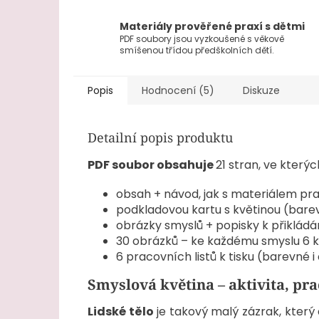
Materiály prověřené praxí s dětmi
PDF soubory jsou vyzkoušené s věkově
smíšenou třídou předškolních dětí.
Popis
Hodnocení (5)
Diskuze
Detailní popis produktu
PDF soubor obsahuje
21 stran, ve kterýc
obsah + návod, jak s materiálem pr
podkladovou kartu s květinou (
bare
obrázky smyslů + popisky k přikládá
30 obrázků – ke každému smyslu 6 
6 pracovních listů k tisku (barevné 
Smyslová květina – aktivita, pra
Lidské tělo
je takový malý zázrak, který 