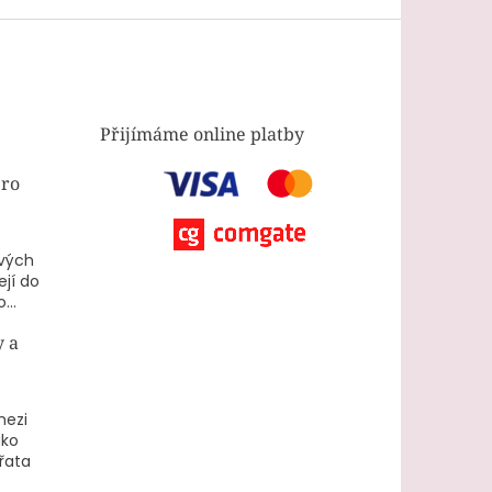
Přijímáme online platby
pro
ových
ejí do
...
y a
mezi
ako
ířata