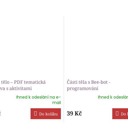
 tělo – PDF tematická
Části těla s Bee-bot -
va s aktivitami
programování
Ihned k odeslání na e-
Ihned k odeslá
rné
Průměrné
mail
ení
hodnocení
tu
produktu
č
39 Kč
Do košíku
Do 
je
5,0
z