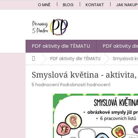
Přejít
O MNĚ
BLOG
KONTAKT
JAK NAKU
na
obsah
PDF aktivity dle TÉMATU
PDF aktivity 
Domů
PDF aktivity dle TÉMATU
Smyslová kvě
Smyslová květina - aktivita,
Průměrné
5 hodnocení
Podrobnosti hodnocení
hodnocení
produktu
je
5,0
z
5
hvězdiček.