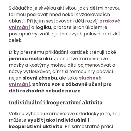
Skládačka je skvělou aktivitou, jak s dětmi hravou
formou posilovat hned několik vzdělávacích
oblastí. Při jejím sestavování děti rozvíjí
zrakové
vnímání
a
logiku
, protože jejich úkolem je
postupně vytvořit z jednotlivých polovin obrázků
celek.
Díky přesnému přikládání kartiček trénují také
jemnou motoriku
. Jednotlivé karnevalové
masky a kostýmy mohou děti pojmenovávat a
názvy vytleskávat, čímž si formou hry pocvičí
nejen
slovní zásobu
, ale také
sluchové
vnímání
.
S tímto PDF o zábavné učení pro
děti rozhodně nebude nouze
.
Individuální i kooperativní aktivita
Velkou výhodou karnevalové skládačky je to, že ji
můžete
využít jako individuální i
kooperativní aktivitu
. Při samostatné práci