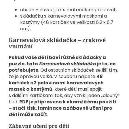
obsah + návod, jak s materiálem pracovat,
skládačku s karnevalovými maskami a
kostýmy (48 kartiček ve velikosti 6,2 x 6,7
cm).
Karnevalová skládačka – zrakové
vnímání
Pokud vaše děti baví různé skládačky a
puzzle, tato
Karnevalová skládačka
je to, co
potřebujete
. Od ostatních skládaček se liší tím,
že je opravdu velká. V souboru najdete
48
kartiček s 2 polovinami karnevalových
masek a kostýmů
, které děti musí spojit
s dalšími kartičkami tak, aby vznikl jeden „dlouhý“
had.
PDF je připraveno k okamžitému použití
– stačí tisk, laminace a zábavné učení pro
děti může začít
.
Zábavné učení pro děti