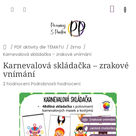
Přejít
NÁKU
na
obsah
KOŠÍK
Domů
/
PDF aktivity dle TÉMATU
/
Zima
/
Karnevalová skládačka – zrakové vnímání
Karnevalová skládačka – zrakové
vnímání
Průměrné
2 hodnocení
Podrobnosti hodnocení
hodnocení
produktu
je
5,0
z
5
hvězdiček.