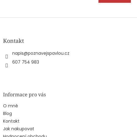
je
5,0
z
5
Z
hvězdiček.
á
p
a
Kontakt
t
í
napis
@
poznavejspavlou.cz
607 754 983
Informace pro vás
O mně
Blog
Kontakt
Jak nakupovat
Hodnocení obchodu