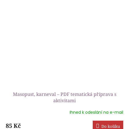
z
5
hvězdiček.
Masopust, karneval – PDF tematická příprava s
aktivitami
Ihned k odeslání na e-mail
Průměrné
hodnocení
produktu
85 Kč
Do košíku