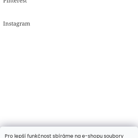
Pinterest
Instagram
Sledovat na Instagramu
Pro lepší funkčnost sbíráme na e-shopu soubory