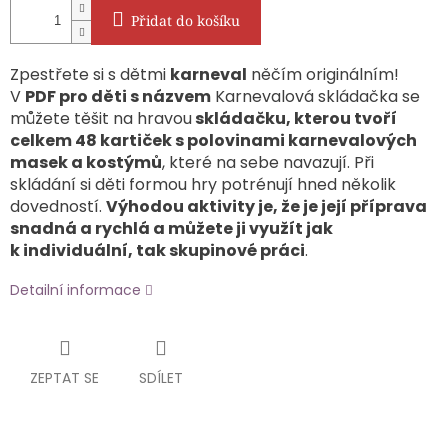
Přidat do košíku
Zpestřete si s dětmi
karneval
něčím originálním!
V
PDF pro děti
s názvem
Karnevalová skládačka se
můžete těšit na hravou
skládačku, kterou tvoří
celkem 48 kartiček s polovinami karnevalových
masek a kostýmů
, které na sebe navazují. Při
skládání si děti formou hry potrénují hned několik
dovedností.
Výhodou aktivity je, že je její příprava
snadná a rychlá a můžete ji
využít jak
k individuální, tak skupinové práci
.
Detailní informace
ZEPTAT SE
SDÍLET