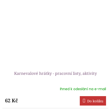
Karnevalové hrátky - pracovní listy, aktivity
Ihned k odeslání na e-mail
Průměrné
hodnocení
produktu
62 Kč
Do košíku
je
5,0