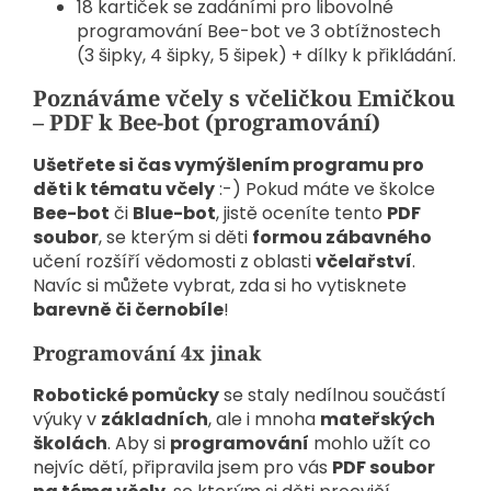
18 kartiček se zadáními pro libovolné
programování Bee-bot ve 3 obtížnostech
(3 šipky, 4 šipky, 5 šipek) + dílky k přikládání.
Poznáváme včely s včeličkou Emičkou
– PDF k Bee-bot (programování)
Ušetřete si čas vymýšlením programu pro
děti k tématu včely
:-) Pokud máte ve školce
Bee-bot
či
Blue-bot
, jistě oceníte tento
PDF
soubor
, se kterým si děti
formou zábavného
učení rozšíří vědomosti z oblasti
včelařství
.
Navíc si můžete vybrat, zda si ho vytisknete
barevně či černobíle
!
Programování 4x jinak
Robotické pomůcky
se staly nedílnou součástí
výuky v
základních
, ale i mnoha
mateřských
školách
. Aby si
programování
mohlo užít co
nejvíc dětí, připravila jsem pro vás
PDF soubor