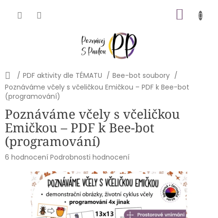
Přejít
NÁKU
na
obsah
KOŠÍK
Domů
/
PDF aktivity dle TÉMATU
/
Bee-bot soubory
/
Poznáváme včely s včeličkou Emičkou – PDF k Bee-bot
(programování)
Poznáváme včely s včeličkou
Emičkou – PDF k Bee-bot
(programování)
Průměrné
6 hodnocení
Podrobnosti hodnocení
hodnocení
produktu
je
5,0
z
5