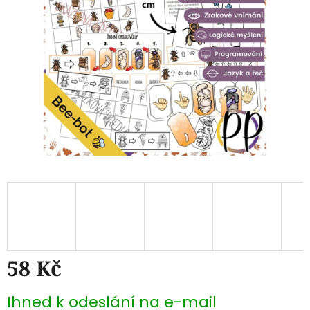
hvězdiček.
58 Kč
Měrná
Ihned k odeslání na e-mail
cena: