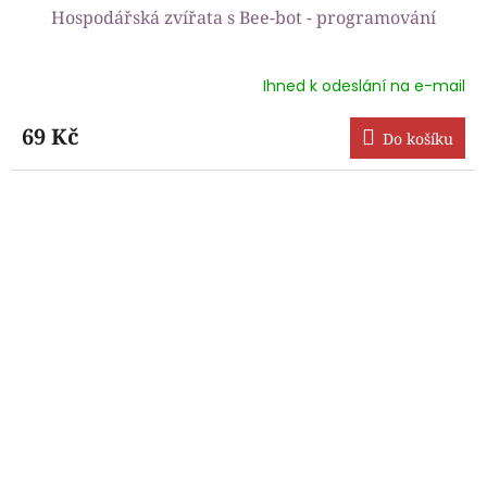
Hospodářská zvířata s Bee-bot - programování
Ihned k odeslání na e-mail
Průměrné
hodnocení
produktu
69 Kč
Do košíku
je
4,7
z
5
hvězdiček.