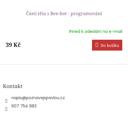
Části těla s Bee-bot - programování
Ihned k odeslání na e-mail
Průměrné
hodnocení
produktu
39 Kč
Do košíku
je
5,0
z
5
Z
hvězdiček.
á
p
a
Kontakt
t
í
napis
@
poznavejspavlou.cz
607 754 983