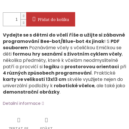
Přidat do košíku
Vydejte se s dětmi do včelí říše a užijte si zábavné
programování Bee-bot/Blue-bot 4x jinak
! S
PDF
souborem
Poznáváme včely s včeličkou Emičkou se
děti
formou
hry
seznámí s životním cyklem včely
,
několika předměty, které k včelám neodmyslitelně
patří a procvičí si
logiku
a
prostorovou orientaci
při
4 různých způsobech programování
. Praktické
karty ve velikosti 13x13 cm
skvěle využijete nejen do
univerzální podložky k
robotické včelce
, ale také jako
demonstrační obrázky
.
Detailní informace
ZEPTAT SE
SDÍLET