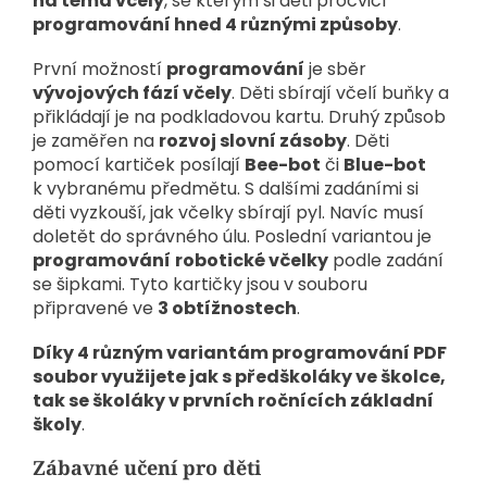
na téma včely
, se kterým si děti procvičí
programování hned 4 různými způsoby
.
První možností
programování
je sběr
vývojových fází včely
. Děti sbírají včelí buňky a
přikládají je na podkladovou kartu. Druhý způsob
je zaměřen na
rozvoj slovní zásoby
. Děti
pomocí kartiček posílají
Bee-bot
či
Blue-bot
k vybranému předmětu. S dalšími zadáními si
děti vyzkouší, jak včelky sbírají pyl. Navíc musí
doletět do správného úlu. Poslední variantou je
programování
robotické včelky
podle zadání
se šipkami. Tyto kartičky jsou v souboru
připravené ve
3 obtížnostech
.
Díky 4 různým variantám programování PDF
soubor využijete jak s předškoláky ve školce,
tak se školáky v prvních ročnících základní
školy
.
Zábavné učení pro děti