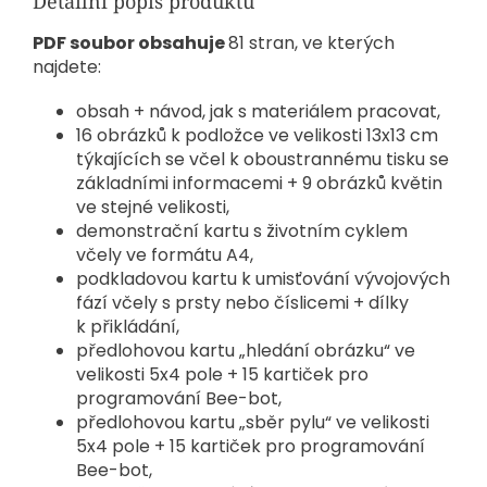
Detailní popis produktu
PDF soubor obsahuje
81 stran, ve kterých
najdete:
obsah + návod, jak s materiálem pracovat,
16 obrázků k podložce ve velikosti 13x13 cm
týkajících se včel k oboustrannému tisku se
základními informacemi + 9 obrázků květin
ve stejné velikosti,
demonstrační kartu s životním cyklem
včely ve formátu A4,
podkladovou kartu k umisťování vývojových
fází včely s prsty nebo číslicemi + dílky
k přikládání,
předlohovou kartu „hledání obrázku“ ve
velikosti 5x4 pole + 15 kartiček pro
programování Bee-bot,
předlohovou kartu „sběr pylu“ ve velikosti
5x4 pole + 15 kartiček pro programování
Bee-bot,