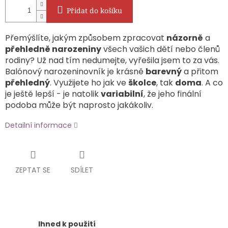
Přidat do košíku
Přemýšlíte, jakým způsobem zpracovat
názorně
a
přehledně narozeniny
všech vašich dětí nebo členů
rodiny? Už nad tím nedumejte, vyřešila jsem to za vás.
Balónový narozeninovník je krásně
barevný
a přitom
přehledný
. Využijete ho jak ve
školce
, tak
doma
. A co
je ještě lepší - je natolik
variabilní
, že jeho finální
podoba může být naprosto jakákoliv.
Detailní informace
ZEPTAT SE
SDÍLET
Ihned k použití