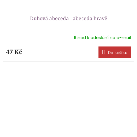
Duhová abeceda - abeceda hravě
Ihned k odeslání na e-mail
Průměrné
hodnocení
produktu
47 Kč
Do košíku
je
5,0
z
5
hvězdiček.