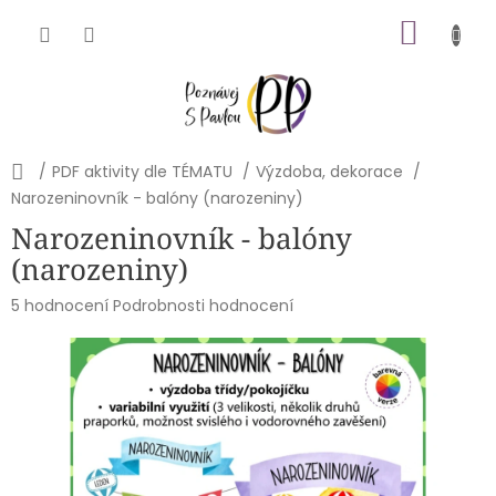
Přejít
NÁKU
na
obsah
KOŠÍK
Domů
/
PDF aktivity dle TÉMATU
/
Výzdoba, dekorace
/
Narozeninovník - balóny (narozeniny)
Narozeninovník - balóny
(narozeniny)
Průměrné
5 hodnocení
Podrobnosti hodnocení
hodnocení
produktu
je
5,0
z
5
hvězdiček.