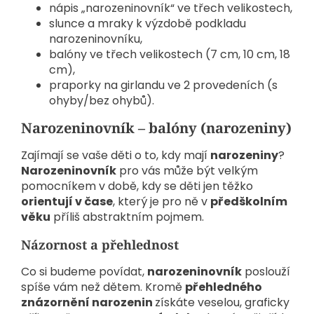
nápis „narozeninovník“ ve třech velikostech,
slunce a mraky k výzdobě podkladu
narozeninovníku,
balóny ve třech velikostech (7 cm, 10 cm, 18
cm),
praporky na girlandu ve 2 provedeních (s
ohyby/bez ohybů).
Narozeninovník – balóny (narozeniny)
Zajímají se vaše děti o to, kdy mají
narozeniny
?
Narozeninovník
pro vás může být velkým
pomocníkem v době, kdy se děti jen těžko
orientují v čase
, který je pro ně v
předškolním
věku
příliš abstraktním pojmem.
Názornost a přehlednost
Co si budeme povídat,
narozeninovník
poslouží
spíše vám než dětem. Kromě
přehledného
znázornění narozenin
získáte veselou, graficky