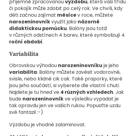
příjemně zpracovanou
výzdobu
, která vaši třídu
či pokojík může zdobit po celý rok. Ve chvíli, kdy
děti začnou zajímat
měsíce
v roce, můžete
narozeninovník
využít jako
názorně
didaktickou pomůcku
. Balóny jsou totiž
v různých odstínech 4 barev, které symbolizují 4
roční období
.
Variabilita
Obrovskou výhodou
narozeninovníku
je jeho
variabilita
. Balóny můžete zavěsit vodorovně,
svisle, nebo klidně cik cak. Také praporky, které
jsou jeho součástí, si vyberete dle vlastní chuti.
Najdete je tu hned ve
4 různých vzhledech
. Jak
bude
narozeninovník
ve výsledku vypadat je
tak opravdu jen ve vašich rukou. Popusťte uzdu
své fantazii :-)
Výzdobu je vhodné zalaminovat.