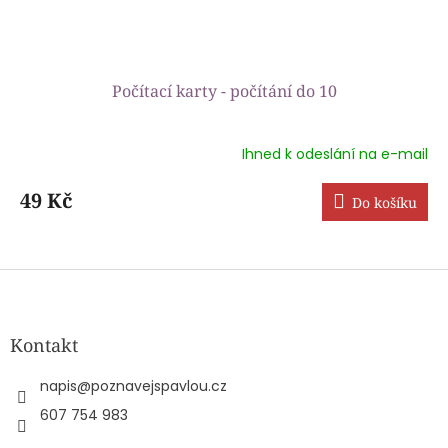
Počítací karty - počítání do 10
Ihned k odeslání na e-mail
49 Kč
Do košíku
Z
á
p
a
Kontakt
t
í
napis
@
poznavejspavlou.cz
607 754 983