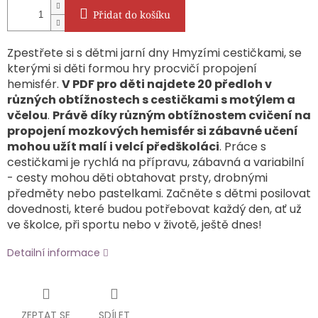
Přidat do košíku
Zpestřete si s dětmi jarní dny Hmyzími cestičkami, se
kterými si děti formou hry procvičí propojení
hemisfér.
V PDF pro děti najdete 20 předloh v
různých obtížnostech s cestičkami s motýlem a
včelou
.
Právě díky různým obtížnostem cvičení na
propojení mozkových hemisfér si zábavné učení
mohou užít malí i velcí předškoláci
. Práce s
cestičkami je rychlá na přípravu, zábavná a variabilní
- cesty mohou děti obtahovat prsty, drobnými
předměty nebo pastelkami. Začněte s dětmi posilovat
dovednosti, které budou potřebovat každý den, ať už
ve školce, při sportu nebo v životě, ještě dnes!
Detailní informace
ZEPTAT SE
SDÍLET