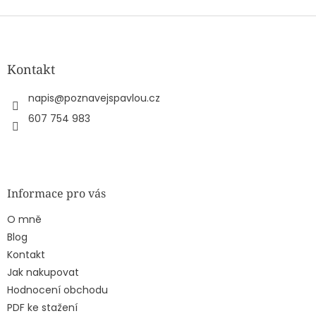
Z
á
p
a
Kontakt
t
í
napis
@
poznavejspavlou.cz
607 754 983
Informace pro vás
O mně
Blog
Kontakt
Jak nakupovat
Hodnocení obchodu
PDF ke stažení