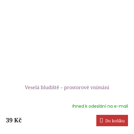
hvězdiček.
Veselá bludiště – prostorové vnímání
Ihned k odeslání na e-mail
39 Kč
Do košíku