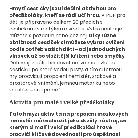
Hmyzí cestičky jsou ideální aktivitou pro
předškoláky, kteří se rádi učí hrou
. V PDF pro
děti je připraveno celkem 20 předloh s
cestičkami s motýlem a včelou. Vytisknout si je
můžete s pozadím nebo bez něj.
Díky různé
obtížnosti cestiček si můžete vybrat cvičení
podle potřeb vašich dětí - od jednoduchých
vlnovek až po složitější křížení nebo smyčky
.
Děti mají za úkol sledovat červenou a žlutou
cestičku, po které vedou prsty, a tím si formou
hry procvičují propojení hemisfér, zrakové a
prostorové vnímání, jemnou motoriku nebo
soustředění a paměť.
Aktivita pro malé i velké předškoláky
Tato hmyzí aktivita na propojení mozkových
hemisfér může sloužit jako skvělý nástroj, se
kterým si malí i velcí předškoláci hravě
procvičí klíčové dovednosti pro úspěšnost