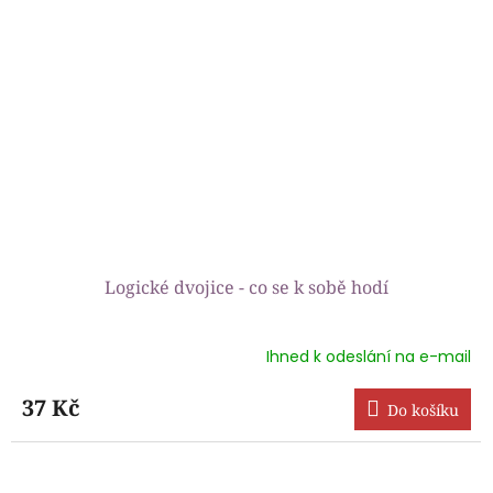
Logické dvojice - co se k sobě hodí
Ihned k odeslání na e-mail
Průměrné
hodnocení
produktu
37 Kč
Do košíku
je
5,0
z
5