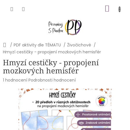
Přejít
NÁKU
na
obsah
KOŠÍK
Domů
/
PDF aktivity dle TÉMATU
/
Živočichové
/
Hmyzí cestičky - propojení mozkových hemisfér
Hmyzí cestičky - propojení
mozkových hemisfér
Průměrné
1 hodnocení
Podrobnosti hodnocení
hodnocení
produktu
je
5,0
z
5
hvězdiček.