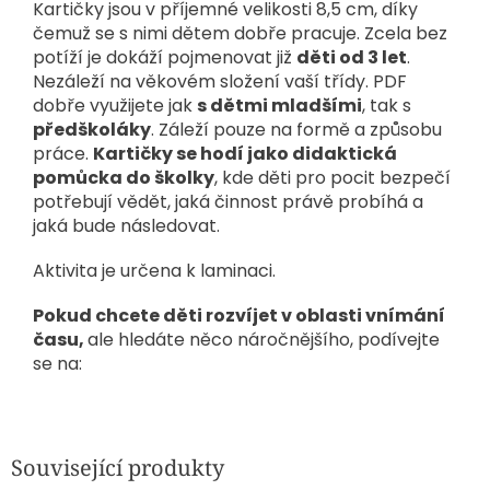
Kartičky jsou v příjemné velikosti 8,5 cm, díky
čemuž se s nimi dětem dobře pracuje. Zcela bez
potíží je dokáží pojmenovat již
děti od 3 let
.
Nezáleží na věkovém složení vaší třídy. PDF
dobře využijete jak
s dětmi mladšími
, tak s
předškoláky
. Záleží pouze na formě a způsobu
práce.
Kartičky se hodí jako didaktická
pomůcka do školky
, kde děti pro pocit bezpečí
potřebují vědět, jaká činnost právě probíhá a
jaká bude následovat.
Aktivita je určena k laminaci.
Pokud chcete děti rozvíjet v oblasti vnímání
času,
ale hledáte něco náročnějšího, podívejte
se na:
Související produkty