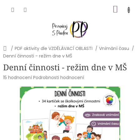
Přejít
NÁKU
na
obsah
KOŠÍK
Domů
/
PDF aktivity dle VZDĚLÁVACÍ OBLASTI
/
Vnímání času
/
Denní činnosti - režim dne v MŠ
Denní činnosti - režim dne v MŠ
Průměrné
15 hodnocení
Podrobnosti hodnocení
hodnocení
produktu
je
5,0
z
5
hvězdiček.