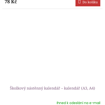
produktu
78 Kč
Do košíku
je
5,0
z
5
hvězdiček.
Školkový nástěnný kalendář – kalendář (A3, A4)
Ihned k odeslání na e-mail
Průměrné