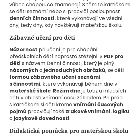
vůbec chápou, co znamenají. S těmito kartičkami
se děti seznámí nebo si procvičí posloupnost
denních činností
, které vykonávají ve všední
dny, tedy dny, kdy navštěvují mateřskou školu.
Zábavné učení pro děti
Názornost
při učení je pro chápání
předškolních dětí naprosto stěžejní. S
PDF pro
děti
s názvem Denní činnosti, který je plný
názorných
a
jednoduchých obrázků
, se děti
formou zábavného učení seznámí
s činnostmi
, které vykonávají během dne v
mateřské škole
.
Režim dne
je totiž u mladších
dětí v oblasti vnímání času základem. Při práci
s kartičkami si děti kromě
vnímání časových
pojmů
procvičují také
zrakové vnímání
,
logiku
a
jazykové dovednosti
.
Didaktická pomůcka pro mateřskou školu