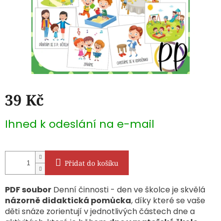
39 Kč
Měrná
Ihned k odeslání na e-mail
cena:
Přidat do košíku
PDF soubor
Denní činnosti - den ve školce je skvělá
názorně didaktická pomůcka
, díky které se vaše
děti snáze zorientují v jednotlivých částech dne a