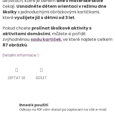
aktivitách, které je během
dne v mateřské škole
čekají.
Usnadněte dětem orientaci v režimu dne
školky
s jednoduchými obrázkovými kartičkami,
které
využijete již s
dětmi od 3 let
.
Pokud chcete
prolínat školkové aktivity s
aktivitami domácími
, můžete si pořídit
zvýhodněnou
sadu kartiček
, ve které najdete celkem
87 obrázků
.
Detailní informace
ZEPTAT SE
SDÍLET
Ihned k použití
Odkazy na PDF vám dorazí po zaplacení na váš e-mail.