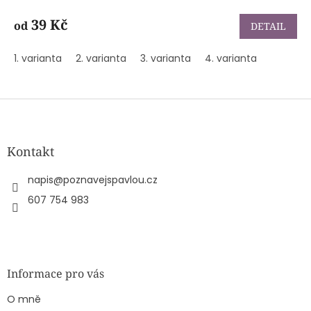
hodnocení
produktu
39 Kč
od
DETAIL
je
5,0
1. varianta
2. varianta
3. varianta
4. varianta
z
5
hvězdiček.
Z
á
p
a
Kontakt
t
í
napis
@
poznavejspavlou.cz
607 754 983
Informace pro vás
O mně