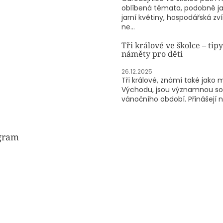
oblíbená témata, podobně j
jarní květiny, hospodářská zv
ne...
Tři králové ve školce – tipy
náměty pro děti
26.12.2025
Tři králové, známí také jako 
Východu, jsou významnou so
vánočního období. Přinášejí n.
gram