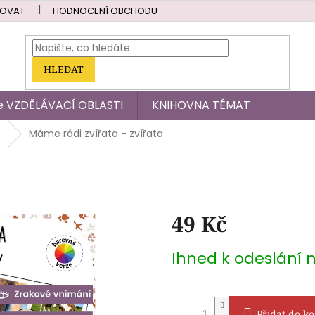
POVAT
HODNOCENÍ OBCHODU
HLEDAT
dle VZDĚLÁVACÍ OBLASTI
KNIHOVNA TÉMAT
é
Máme rádi zvířata - zvířata
49 Kč
Měrná
Ihned k odeslání 
cena:
Přidat do ko