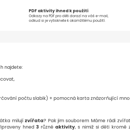
PDF aktivity ihned k použití
Odkazy na PDF pro děti dorazí na váš e-mail,
odkud si je vytisknete k okamžitému použití.
ch najdete:
acovat,
určování počtu slabik) + pomocná karta znázorňující množ
tka milují
zvířata
? Pak jim souborem Máme rádi zvířat
připraveny hned
3
různé
aktivity
, s nimiž si děti kromě 