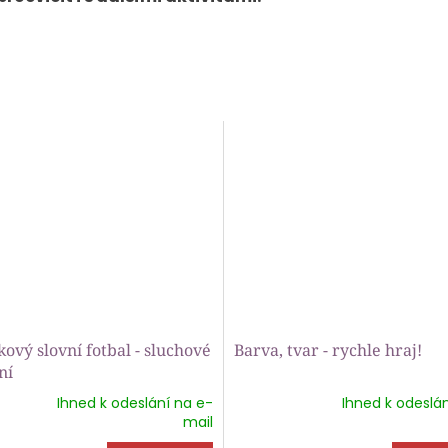
ový slovní fotbal - sluchové
Barva, tvar - rychle hraj!
ní
Ihned k odeslání na e-
Ihned k odeslán
rné
Průměrné
mail
ení
hodnocení