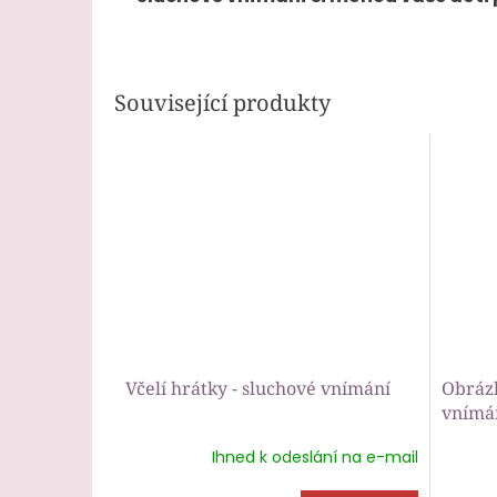
Související produkty
Včelí hrátky - sluchové vnímání
Obrázk
vnímá
Ihned k odeslání na e-mail
Průmě
hodnoc