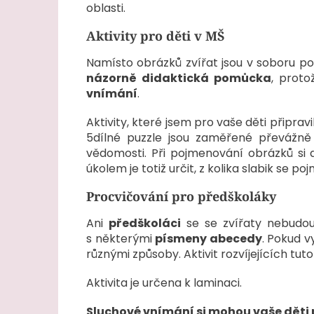
oblasti.
Aktivity pro děti v MŠ
Namísto obrázků zvířat jsou v soboru pou
názorně didaktická pomůcka
, proto
vnímání
.
Aktivity, které jsem pro vaše děti připravil
5dílné puzzle jsou zaměřené převážně
vědomosti. Při pojmenování obrázků si dě
úkolem je totiž určit, z kolika slabik se p
Procvičování pro předškoláky
Ani
předškoláci
se se zvířaty nebudou 
s některými
písmeny abecedy
. Pokud v
různými způsoby. Aktivit rozvíjejících tut
Aktivita je určena k laminaci.
Sluchové vnímání si mohou vaše děti pr