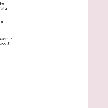
ako
ířata
 a
mudrci z
učástí
..