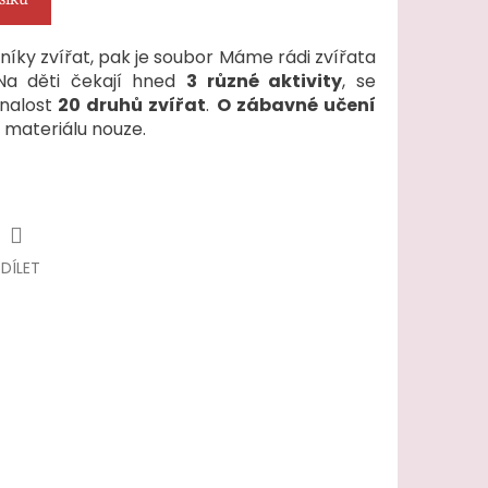
níky zvířat, pak je soubor Máme rádi zvířata
Na děti čekají hned
3 různé aktivity
, se
znalost
20 druhů zvířat
.
O zábavné učení
 materiálu nouze.
SDÍLET