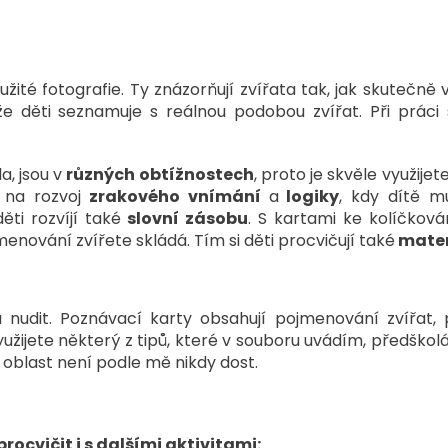
žité fotografie. Ty znázorňují zvířata tak, jak skutečně 
že děti seznamuje s reálnou podobou zvířat. Při práci 
a, jsou v
různých obtížnostech
, proto je skvěle využijete
 na rozvoj
zrakového vnímání
a
logiky
, kdy dítě m
ti rozvíjí také
slovní zásobu
. S kartami ke kolíčkován
ojmenování zvířete skládá. Tím si děti procvičují také
matem
nudit. Poznávací karty obsahují pojmenování zvířat, 
yužijete některý z tipů, které v souboru uvádím, předškolác
o oblast není podle mě nikdy dost.
ocvičit i s dalšími aktivitami: