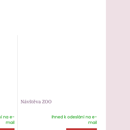
Návštěva ZOO
í na e-
Ihned k odeslání na e-
Průměrné
mail
mail
hodnocení