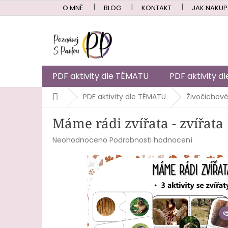
Přejít
O MNĚ
BLOG
KONTAKT
JAK NAKU
na
obsah
PDF aktivity dle TÉMATU
PDF aktivity 
Domů
PDF aktivity dle TÉMATU
Živočichov
Máme rádi zvířata - zvířata
Průměrné
Neohodnoceno
Podrobnosti hodnocení
hodnocení
produktu
je
0,0
z
5
hvězdiček.