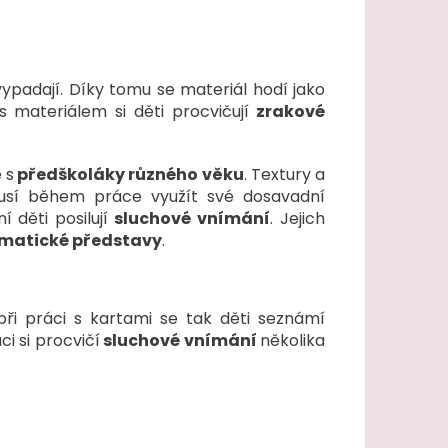
vypadají. Díky tomu se materiál hodí jako
s materiálem si děti procvičují
zrakové
 s
předškoláky různého věku
. Textury a
usí během práce využít své dosavadní
í děti posilují
sluchové vnímání
. Jejich
atické představy
.
při práci s kartami se tak děti seznámí
i si procvičí
sluchové vnímání
několika