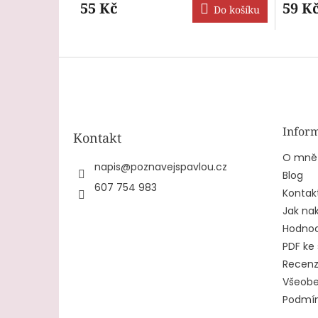
produk
55 Kč
59 K
Do košíku
je
5,0
z
5
Z
hvězdič
á
p
a
t
Inform
Kontakt
í
O mně
napis
@
poznavejspavlou.cz
Blog
607 754 983
Kontak
Jak na
Hodnoc
PDF ke 
Recen
Všeobe
Podmín