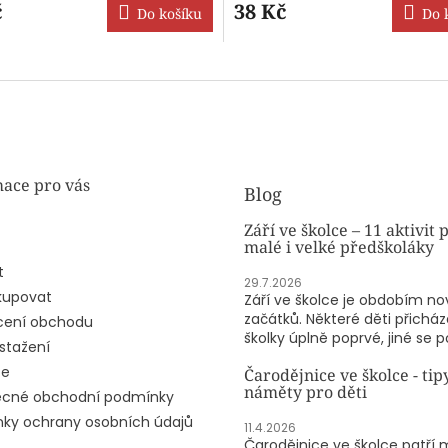
tu
produktu
č
38 Kč
Do košíku
Do 
je
5,0
z
5
ek.
hvězdiček.
ace pro vás
Blog
Září ve školce – 11 aktivit 
malé i velké předškoláky
t
29.7.2026
kupovat
Září ve školce je obdobím n
začátků. Některé děti přicház
ení obchodu
školky úplně poprvé, jiné se po
stažení
ze
Čarodějnice ve školce - tip
náměty pro děti
cné obchodní podmínky
ky ochrany osobních údajů
11.4.2026
Čarodějnice ve školce patří 