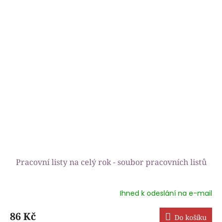
Pracovní listy na celý rok - soubor pracovních listů
Ihned k odeslání na e-mail
Průměrné
hodnocení
produktu
86 Kč
Do košíku