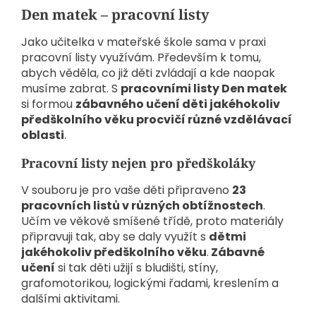
Den matek – pracovní listy
Jako učitelka v mateřské škole sama v praxi
pracovní listy využívám. Především k tomu,
abych věděla, co již děti zvládají a kde naopak
musíme zabrat. S
pracovními listy Den matek
si formou
zábavného učení děti jakéhokoliv
předškolního věku procvičí různé vzdělávací
oblasti
.
Pracovní listy nejen pro předškoláky
V souboru je pro vaše děti připraveno
23
pracovních listů v různých obtížnostech
.
Učím ve věkově smíšené třídě, proto materiály
připravuji tak, aby se daly využít s
dětmi
jakéhokoliv předškolního věku
.
Zábavné
učení
si tak děti užijí s bludišti, stíny,
grafomotorikou, logickými řadami, kreslením a
dalšími aktivitami.