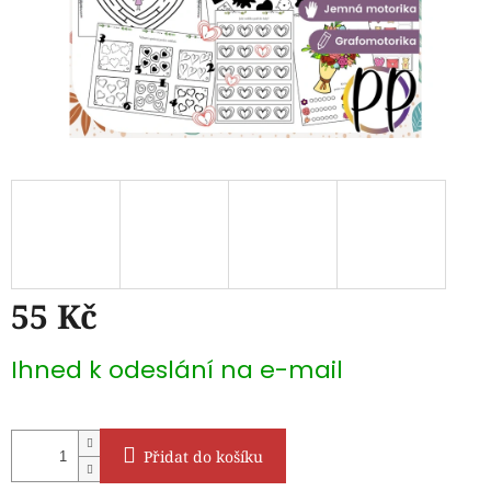
55 Kč
Měrná
Ihned k odeslání na e-mail
cena:
Přidat do košíku