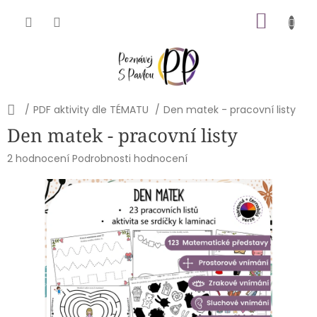
Přejít
NÁKU
na
obsah
KOŠÍK
Domů
/
PDF aktivity dle TÉMATU
/
Den matek - pracovní listy
Den matek - pracovní listy
Průměrné
2 hodnocení
Podrobnosti hodnocení
hodnocení
produktu
je
5,0
z
5
hvězdiček.