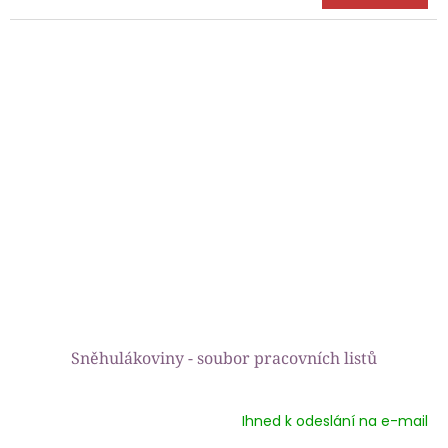
je
5,0
z
5
hvězdiček.
Sněhulákoviny - soubor pracovních listů
Ihned k odeslání na e-mail
Průměrné
hodnocení