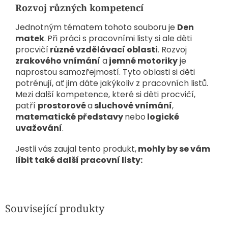
Rozvoj různých kompetencí
Jednotným tématem tohoto souboru je
Den
matek
.
Při práci s pracovními listy si ale děti
procvičí
různé vzdělávací oblasti
. Rozvoj
zrakového vnímání
a
jemné motoriky
je
naprostou samozřejmostí. Tyto oblasti si děti
potrénují, ať jim dáte jakýkoliv z pracovních listů.
Mezi další kompetence, které si děti procvičí,
patří
prostorové
a
sluchové vnímání
,
matematické představy
nebo
logické
uvažování
.
Jestli vás zaujal tento produkt,
mohly by se vám
líbit také další pracovní listy:
Související produkty