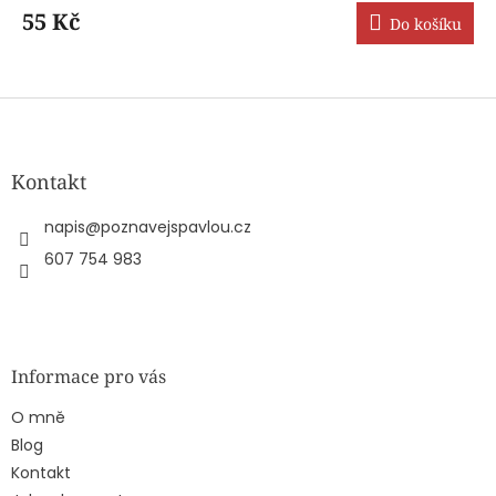
produktu
55 Kč
Do košíku
je
5,0
z
5
Z
hvězdiček.
á
p
a
Kontakt
t
í
napis
@
poznavejspavlou.cz
607 754 983
Informace pro vás
O mně
Blog
Kontakt