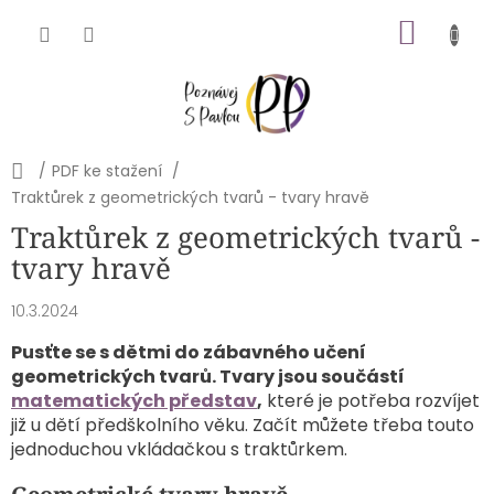
Přejít
NÁKU
na
obsah
KOŠÍK
Domů
/
PDF ke stažení
/
Traktůrek z geometrických tvarů - tvary hravě
Traktůrek z geometrických tvarů -
tvary hravě
10.3.2024
Pusťte se s dětmi do zábavného učení
geometrických tvarů. Tvary jsou součástí
matematických představ
,
které je potřeba rozvíjet
již u dětí předškolního věku. Začít můžete třeba touto
jednoduchou vkládačkou s traktůrkem.