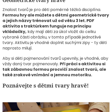
Geometrické tvary hravě
Znalost tvarů je pro děti poměrně těžká disciplína.
Formou hry ale můžete s dětmi geometrické tvary
a jejich názvy trénovat už od věku 3 let. PDF
aktivita s traktůrkem funguje na principu
vkládačky,
kdy mají děti za úkol vložit do celku
vybrané části obrázku, v tomto případě jednotlivé
tvary. Aktivitu je vhodné doplnit suchými zipy - ty děti
naprosto milují.
Aby si děti pojmenování tvarů upevnily, je vhodné, aby
vždy daný tvar pojmenovaly.
Při práci s aktivitou si
tak zábavnou formou procvičí znalost tvarů, ale
také zrakové vnímání a jemnou motoriku.
Poznávejte s dětmi tvary hravě!