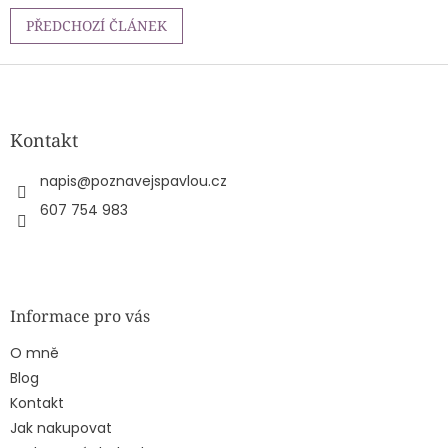
PŘEDCHOZÍ ČLÁNEK
Z
á
p
a
Kontakt
t
í
napis
@
poznavejspavlou.cz
607 754 983
Informace pro vás
O mně
Blog
Kontakt
Jak nakupovat